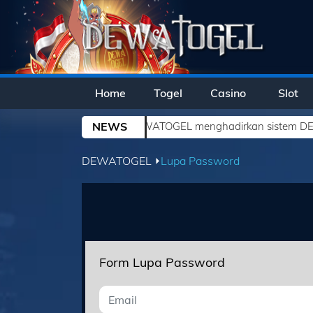
Home
Togel
Casino
Slot
DEWATOGEL menghadirkan sistem DEPOSIT YANG 
NEWS
DEWATOGEL ⏵
Lupa Password
Form Lupa Password