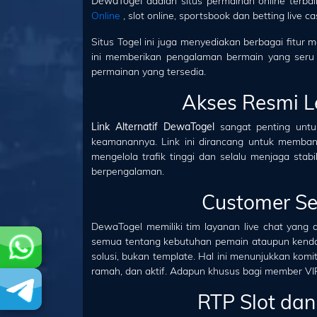
DewaTogel
adalah situs permainan online terba
Online
, slot online, sportsbook dan betting live 
Situs Togel ini juga menyediakan berbagai fitu
ini memberikan pengalaman bermain yang seru m
permainan yang tersedia.
Akses Resmi Le
Link Alternatif DewaTogel
sangat penting untuk
keamanannya. Link ini dirancang untuk memba
mengelola trafik tinggi dan selalu menjaga stabil
berpengalaman.
Customer Ser
DewaTogel memiliki tim layanan live chat yang 
semua tentang kebutuhan pemain ataupun kendala
solusi, bukan template. Hal ini menunjukkan k
ramah, dan aktif. Adapun khusus bagi member VIP
RTP Slot dan