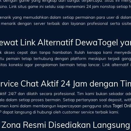
ik dengan game yang lengkap dan sangat terpercaya. Situs ini men
casino. Link situs game ini selalu siap menemani 24 jam nonstop setiap 
r menarik yang memudahkan dalam setiap permainan para user di dala
enarik dengan server terbaik dan layanan profesional serta sisi
wat Link Alternatif DewaTogel yan
 akses cepat dan tanpa hambatan. Itulah kenapa kami menyediakan
ntu pemain tetap terhubung dengan platform meskipun terjadi ga
itas koneksi agar pengalaman bermain tetap lancar. Link alternatif i
vice Chat Aktif 24 Jam dengan Ti
aktif 24/7 dan dilatih secara profesional. Tim kami bukan sekadar a
 dalam setiap proses bermain. Setiap pertanyaan soal deposit, wit
omitmen kami dalam membangun kepercayaan pengguna situs
Togel Onl
 dapat langsung di hubungi oleh customer service terbaik kami.
 Zona Resmi Disediakan Langsung 