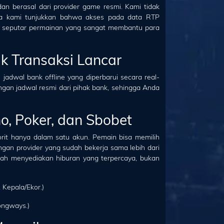
dan berasal dari provider game resmi. Kami tidak
una kami tunjukkan bahwa akses pada data RTP
n seputar permainan yang sangat membantu para
k Transaksi Lancar
adwal bank offline yang diperbarui secara real-
engan jadwal resmi dari pihak bank, sehingga Anda
o, Poker, dan Sbobet
orit hanya dalam satu akun. Pemain bisa memilih
engan provider yang sudah bekerja sama lebih dari
lah menyediakan hiburan yang terpercaya, bukan
 Kepala/Ekor.)
ongways.)